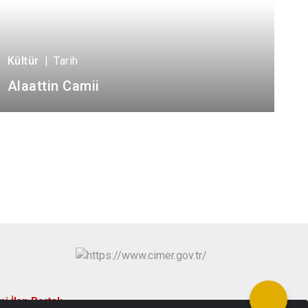
Kültür
|
Tarih
Alaattin Camii
i İlan Portalı