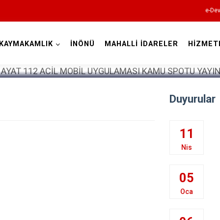
e-Dev
KAYMAKAMLIK
İNÖNÜ
MAHALLİ İDARELER
HİZMET
Eskişehir
Duyurular
11
Nis
Alpu
Beylikova
05
Çifteler
Oca
Günyüzü