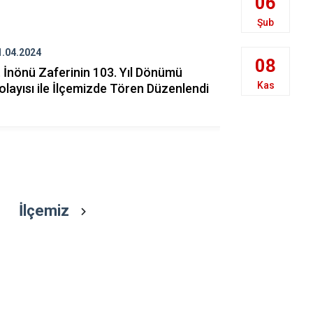
06
Han
Şub
İnönü
Mahmudiye
1.04.2024
20.04.2023
08
I. İnönü Zaferinin 103. Yıl Dönümü
Kaymakamı
Kas
olayısı ile İlçemizde Tören Düzenlendi
Ustaoğlu'n
Mesajı
İlçemiz