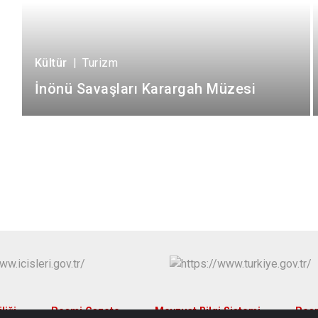
Kültür
|
Turizm
İnönü Savaşları Karargah Müzesi
liği
Resmi Gazete
Mevzuat Bilgi Sistemi
Resm