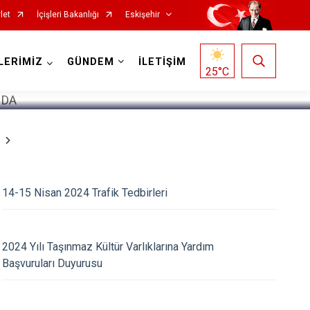
let
İçişleri Bakanlığı
Eskişehir
1
/
5
LERİMİZ
GÜNDEM
İLETİŞİM
25
°C
14-15 Nisan 2024 Trafik Tedbirleri
Mihalgazi
Mihalıççık
2024 Yılı Taşınmaz Kültür Varlıklarına Yardım
Başvuruları Duyurusu
Sarıcakaya
Seyitgazi