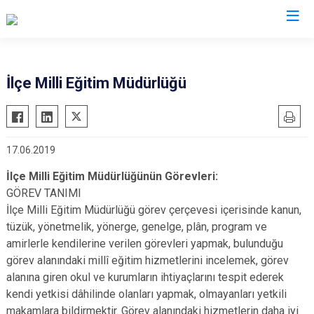
Eskişehir
İlçe Milli Eğitim Müdürlüğü
Alpu
Mihalgazi
Beylikova
Mihalıççık
17.06.2019
Çifteler
Sarıcakaya
Günyüzü
Seyitgazi
İlçe Milli Eğitim Müdürlüğünün Görevleri:
GÖREV TANIMI
Han
Sivrihisar
İlçe Milli Eğitim Müdürlüğü görev çerçevesi içerisinde kanun,
İnönü
Odunpazarı
tüzük, yönetmelik, yönerge, genelge, plân, program ve
Mahmudiye
Tepebaşı
amirlerle kendilerine verilen görevleri yapmak, bulunduğu
görev alanındaki millî eğitim hizmetlerini incelemek, görev
alanına giren okul ve kurumların ihtiyaçlarını tespit ederek
kendi yetkisi dâhilinde olanları yapmak, olmayanları yetkili
makamlara bildirmektir. Görev alanındaki hizmetlerin daha iyi