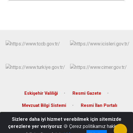
Eskişehir Valiliği
Resmi Gazete
Mevzuat Bilgi Sistemi
Resmi İlan Portalı
Sizlere daha iyi hizmet verebilmek için sitemizde
Adres: Çarşı Mah. Mustafa Kemal Cad. No: 33 İnönü/Eskişehir
çerezlere yer veriyoruz
🍪 Çerez politikamız hakkında
Telefon: 0 222 591 23 52