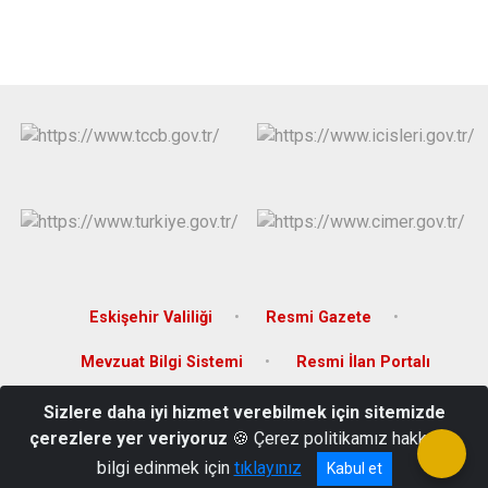
Eskişehir Valiliği
Resmi Gazete
Mevzuat Bilgi Sistemi
Resmi İlan Portalı
Sizlere daha iyi hizmet verebilmek için sitemizde
Adres: Çarşı Mah. Mustafa Kemal Cad. No: 33 İnönü/Eskişehir
çerezlere yer veriyoruz
🍪 Çerez politikamız hakkında
Telefon: 0 222 591 23 52
bilgi edinmek için
tıklayınız
Kabul et