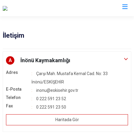
Eskişehir
İletişim
Alpu
Mihalgazi
Beylikova
Mihalıççık
İnönü Kaymakamlığı
A
Çifteler
Sarıcakaya
Adres
Çarşı Mah. Mustafa Kemal Cad. No: 33
Günyüzü
Seyitgazi
İnönü/ESKİŞEHİR
Han
Sivrihisar
E-Posta
inonu@eskisehir.gov.tr
İnönü
Odunpazarı
Telefon
0 222 591 23 52
Mahmudiye
Tepebaşı
Fax
0 222 591 23 50
Haritada Gör