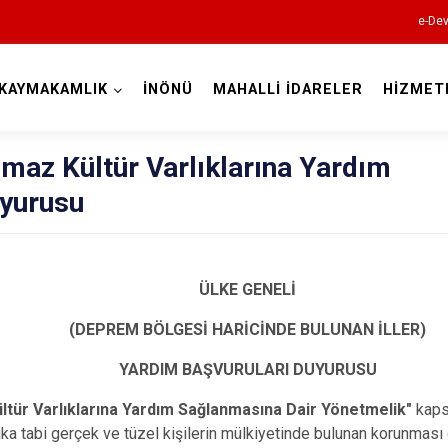
e-Dev
KAYMAKAMLIK
İNÖNÜ
MAHALLİ İDARELER
HİZMET
Eskişehir
nmaz Kültür Varlıklarına Yardım
uyurusu
ÜLKE GENELİ
Alpu
(DEPREM BÖLGESİ HARİCİNDE BULUNAN İLLER)
Beylikova
YARDIM BAŞVURULARI DUYURUSU
Çifteler
ltür Varlıklarına Yardım Sağlanmasına Dair Yönetmelik"
kaps
Günyüzü
a tabi gerçek ve tüzel kişilerin mülkiyetinde bulunan korunması 