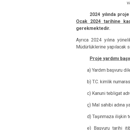
v
2024 yılında proj
Ocak 2024
tarihine ka
gerekmektedir.
Ayrıca 2024 yılına yönel
Müdürlüklerine yapılacak s
Proje yardımı başv
a) Yardım başvuru dil
b) T.C. kimlik numarası
c) Kanuni tebligat adre
ç) Mal sahibi adına y
d) Taşınmaza ilişkin te
e) Başvuru tarihi i