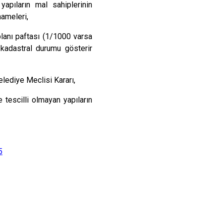
apıların mal sahiplerinin
nameleri,
planı paftası (1/1000 varsa
e
kadastral
durumu gösterir
lediye Meclisi Kararı,
e tescilli olmayan yapıların
5