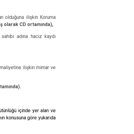
un olduğuna ilişkin Koruma
ış olarak CD ortamında),
 sahibi adına haciz kaydı
maliyetine ilişkin mimar ve
rtamında).
tünlüğü içinde yer alan ve
ımın konusuna göre yukarıda