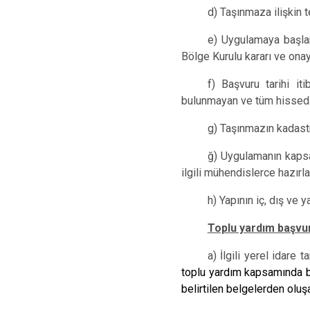
d) Taşınmaza ilişkin te
e) Uygulamaya başlan
Bölge Kurulu kararı ve onay
f) Başvuru tarihi i
bulunmayan ve tüm hissedar
g) Taşınmazın kadast
ğ) Uygulamanın kapsam
ilgili mühendislerce hazırl
h) Yapının iç, dış ve 
Toplu yardım başvuru
a) İlgili yerel idare
toplu yardım kapsamında ba
belirtilen belgelerden oluş