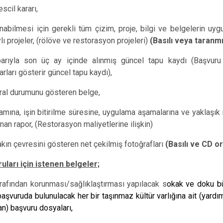
scil kararı,
abilmesi için gerekli tüm çizim, proje, bilgi ve belgelerin uyg
lı projeler, (rölöve ve restorasyon projeleri)
(Basılı veya taranm
tibarıyla son üç ay içinde alınmış güncel tapu kaydı (Başvuru
ları gösterir güncel tapu kaydı),
ral durumunu gösteren belge,
ına, işin bitirilme süresine, uygulama aşamalarına ve yaklaşık 
anan rapor, (Restorasyon maliyetlerine ilişkin)
yakın çevresini gösteren net çekilmiş fotoğrafları
(Basılı ve CD o
ları için istenen belgeler;
 tarafından korunması/sağlıklaştırması yapılacak s
okak ve doku bü
şvuruda bulunulacak her bir taşınmaz kültür varlığına ait (yard
an) başvuru dosyaları,