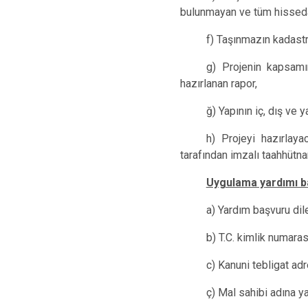
bulunmayan ve tüm hissedar
f) Taşınmazın kadast
g) Projenin kapsamın
hazırlanan rapor,
ğ) Yapının iç, dış ve 
h) Projeyi hazırlay
tarafından imzalı taahhütn
Uygulama yardımı ba
a) Yardım başvuru dil
b) T.C. kimlik numarası
c) Kanuni tebligat adre
ç) Mal sahibi adına y