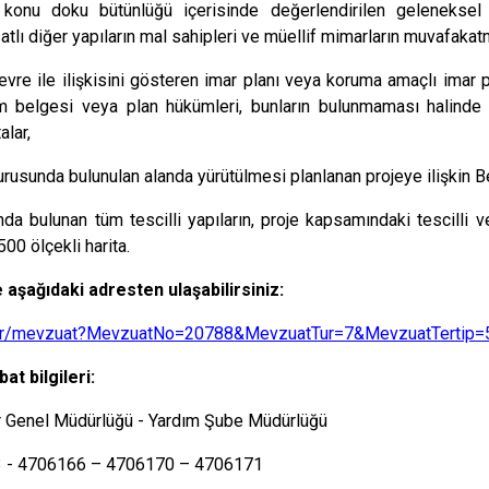
konu doku bütünlüğü içerisinde değerlendirilen geleneksel y
tlı diğer yapıların mal sahipleri ve müellif mimarların muvafakat
çevre ile ilişkisini gösteren imar planı veya koruma amaçlı imar 
um belgesi veya plan hükümleri, bunların bulunmaması halind
alar,
rusunda bulunulan alanda yürütülmesi planlanan projeye ilişkin Be
anda bulunan tüm tescilli yapıların, proje kapsamındaki tescilli v
00 ölçekli harita.
aşağıdaki adresten ulaşabilirsiniz:
v.tr/mevzuat?MevzuatNo=20788&MevzuatTur=7&MevzuatTertip=
ibat bilgileri:
er Genel Müdürlüğü - Yardım Şube Müdürlüğü
 - 4706166 – 4706170 – 4706171