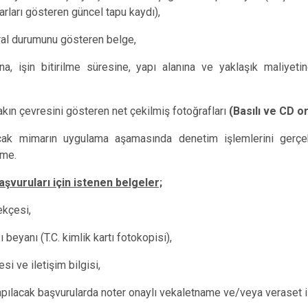
ları gösteren güncel tapu kaydı),
ral durumunu gösteren belge,
a, işin bitirilme süresine, yapı alanına ve yaklaşık maliyetin
yakın çevresini gösteren net çekilmiş fotoğrafları
(Basılı ve CD o
acak mimarın uygulama aşamasında denetim işlemlerini gerçe
ame.
şvuruları için istenen belgeler;
ekçesi,
 beyanı (T.C. kimlik kartı fotokopisi),
si ve iletişim bilgisi,
apılacak başvurularda noter onaylı vekaletname ve/veya veraset i