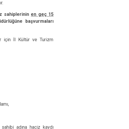
Sivrihisar
r.
Odunpazarı
z sahiplerinin
en geç 15
Tepebaşı
dürlüğüne başvurmaları
 için İl Kültür ve Turizm
lamı,
 sahibi adına haciz kaydı