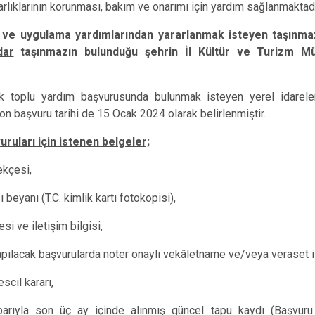
Han
arlıklarının korunması, bakım ve onarımı için yardım sağlanmaktadı
İnönü
e ve uygulama yardımlarından yararlanmak isteyen taşınma
Mahmudiye
dar
taşınmazın bulunduğu şehrin İl Kültür ve Turizm Mü
ik toplu yardım başvurusunda bulunmak isteyen yerel idareler
on başvuru tarihi de
15 Ocak 2024
olarak belirlenmiştir.
uruları için istenen belgeler;
ekçesi,
 beyanı (T.C. kimlik kartı fotokopisi),
si ve iletişim bilgisi,
apılacak başvurularda noter onaylı vekâletname ve/veya veraset i
scil kararı,
tibarıyla son üç ay içinde alınmış güncel tapu kaydı (Başvuru