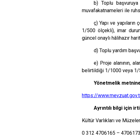
b) Toplu başvuruya 
muvafakatnameleri ile ruhsa
ç) Yapı ve yapıların 
1/500 ölçekli), imar dur
güncel onaylı hâlihazır harit
d) Toplu yardım başvu
e) Proje alanının, al
belirtildiği 1/1000 veya 1/5
Yönetmelik metnine 
https://www.mevzuat.go
Ayrıntılı bilgi için irt
Kültür Varlıkları ve Müzel
0 312 4706165 – 4706173