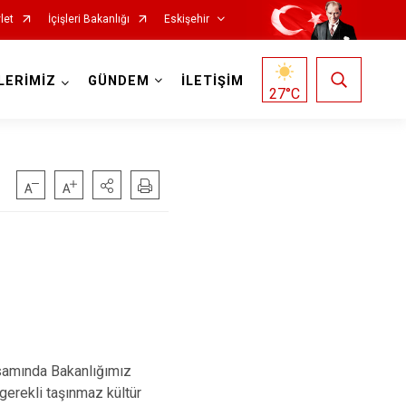
let
İçişleri Bakanlığı
Eskişehir
LERİMİZ
GÜNDEM
İLETİŞİM
27
°C
Mihalgazi
Mihalıççık
Sarıcakaya
amında Bakanlığımız
Seyitgazi
gerekli taşınmaz kültür